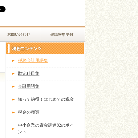
税務会計用語集
勘定科目集
金融用語集
知って納得！はじめての税金
税金の種類
中小企業の資金調達82のポイ
ント