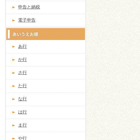
申告と納税
電子申告
あ行
か行
さ行
た行
な行
は行
ま行
や行