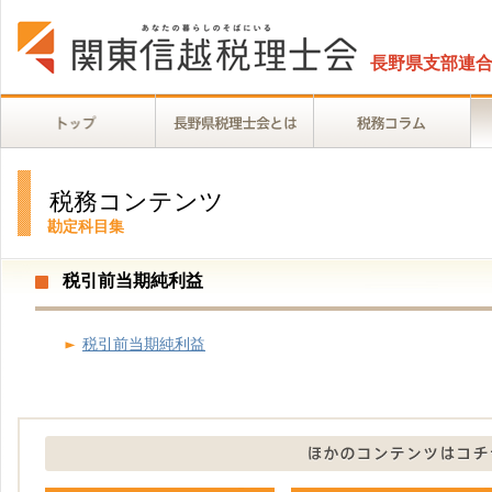
長野県支部連
税務コンテンツ
勘定科目集
税引前当期純利益
税引前当期純利益