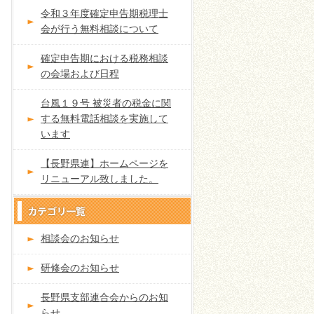
令和３年度確定申告期税理士
会が行う無料相談について
確定申告期における税務相談
の会場および日程
台風１９号 被災者の税金に関
する無料電話相談を実施して
います
【長野県連】ホームページを
リニューアル致しました。
相談会のお知らせ
研修会のお知らせ
長野県支部連合会からのお知
らせ